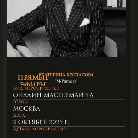
ЕКАТЕРИНА БЕСПАЛОВА
ПРЯМЫЕ
"M-Partners"
ЭФИРЫ
Вид мероприятия:
ПОМОГУТ
Онлайн-мастермайнд
ПОВЫСИТЬ
Город:
УРОВЕНЬ
Москва
ВАШЕЙ
Дата:
ПРОФЕССИОНАЛЬНОЙ
2 октября 2025 г.
КОМПЕТЕНЦИИ
Детали мероприятия:
В БИЗНЕСЕ