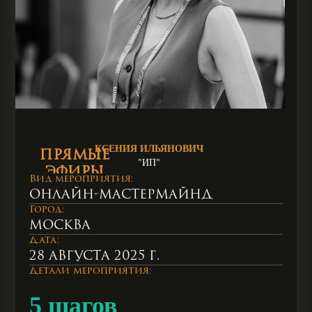
КСЕНИЯ ИЛЬЯНОВИЧ
ПРЯМЫЕ
"ИП"
ЭФИРЫ
Вид мероприятия:
ПОМОГУТ
Онлайн-мастермайнд
ПОВЫСИТЬ
Город:
УРОВЕНЬ
Москва
ВАШЕЙ
Дата:
ПРОФЕССИОНАЛЬНОЙ
28 августа 2025 г.
КОМПЕТЕНЦИИ
Детали мероприятия:
В БИЗНЕСЕ
5 шагов