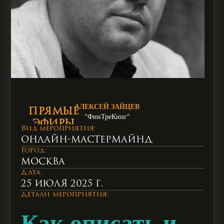
АЛЕКСЕЙ ЗАЙЦЕВ
ПРЯМЫЕ
"ФинТреКинг"
ЭФИРЫ
Вид мероприятия:
ПОМОГУТ
Онлайн-мастермайнд
ПОВЫСИТЬ
Город:
УРОВЕНЬ
Москва
ВАШЕЙ
Дата:
ПРОФЕССИОНАЛЬНОЙ
25 июля 2025 г.
КОМПЕТЕНЦИИ
Детали мероприятия:
В БИЗНЕСЕ
Как описать и